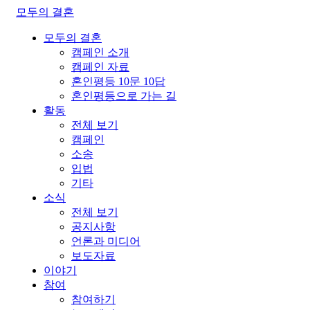
모두의 결혼
모두의 결혼
캠페인 소개
캠페인 자료
혼인평등 10문 10답
혼인평등으로 가는 길
활동
전체 보기
캠페인
소송
입법
기타
소식
전체 보기
공지사항
언론과 미디어
보도자료
이야기
참여
참여하기